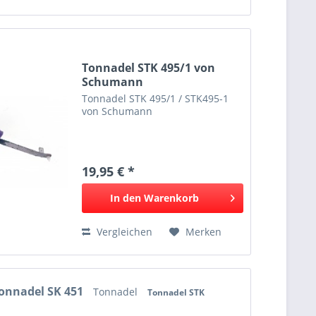
Tonnadel STK 495/1 von
Schumann
Tonnadel STK 495/1 / STK495-1
von Schumann
19,95 € *
In den
Warenkorb
Vergleichen
Merken
onnadel SK 451
Tonnadel
Tonnadel STK