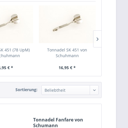
SK 451 (78 UpM)
Tonnadel SK 451 von
Tonnadel
Schuhmann
Schuhmann
Schuhmann 
,95 € *
16,95 € *
16,
Sortierung:
Tonnadel Fanfare von
Schumann