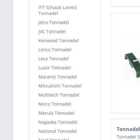
ITT Schaub Lorenz
Tonnadel
Jelco Tonnadel
JVC Tonnadel
Kenwood Tonnadel
Lenco Tonnadel
Lesa Tonnadel
Luxor Tonnadel
Marantz Tonnadel
Mitsubishi Tonnadel
Multitech Tonnadel
Micro Tonnadel
Merula Tonnadel
Nagaoka Tonnadel
Tonnadel
National Tonnadel
Tonnadel 