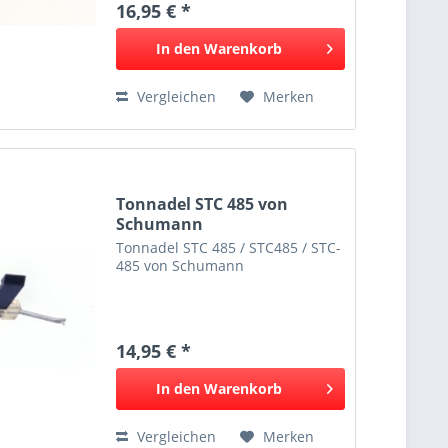
16,95 € *
In den
Warenkorb
Vergleichen
Merken
Tonnadel STC 485 von
Schumann
Tonnadel STC 485 / STC485 / STC-
485 von Schumann
14,95 € *
In den
Warenkorb
Vergleichen
Merken