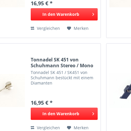
16,95 € *
In den
Warenkorb
Vergleichen
Merken
Tonnadel SK 451 von
Schuhmann Stereo / Mono
Tonnadel SK 451 / SK451 von
Schuhmann bestückt mit einem
Diamanten
16,95 € *
In den
Warenkorb
Vergleichen
Merken