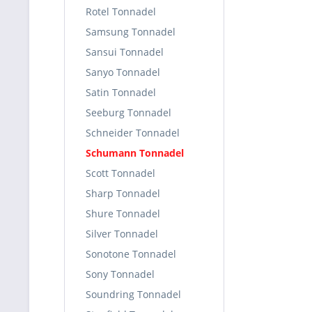
Rotel Tonnadel
Samsung Tonnadel
Sansui Tonnadel
Sanyo Tonnadel
Satin Tonnadel
Seeburg Tonnadel
Schneider Tonnadel
Schumann Tonnadel
Scott Tonnadel
Sharp Tonnadel
Shure Tonnadel
Silver Tonnadel
Sonotone Tonnadel
Sony Tonnadel
Soundring Tonnadel