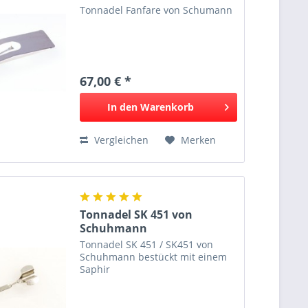
Tonnadel Fanfare von Schumann
67,00 € *
In den
Warenkorb
Vergleichen
Merken
Tonnadel SK 451 von
Schuhmann
Tonnadel SK 451 / SK451 von
Schuhmann bestückt mit einem
Saphir