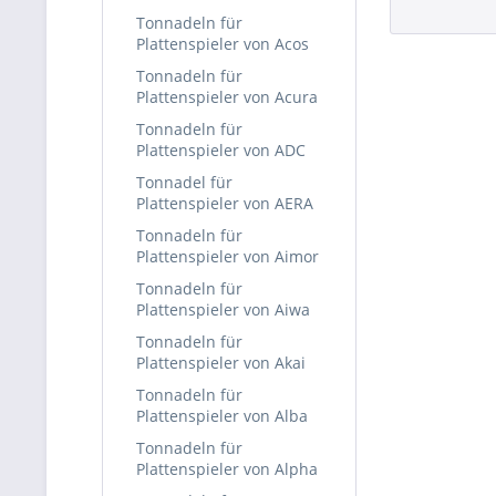
Tonnadeln für
Plattenspieler von Acos
Tonnadeln für
Plattenspieler von Acura
Tonnadeln für
Plattenspieler von ADC
Tonnadel für
Plattenspieler von AERA
Tonnadeln für
Plattenspieler von Aimor
Tonnadeln für
Plattenspieler von Aiwa
Tonnadeln für
Plattenspieler von Akai
Tonnadeln für
Plattenspieler von Alba
Tonnadeln für
Plattenspieler von Alpha