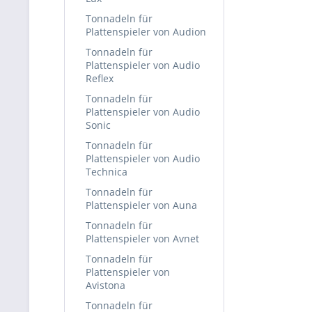
Tonnadeln für
Plattenspieler von Audion
Tonnadeln für
Plattenspieler von Audio
Reflex
Tonnadeln für
Plattenspieler von Audio
Sonic
Tonnadeln für
Plattenspieler von Audio
Technica
Tonnadeln für
Plattenspieler von Auna
Tonnadeln für
Plattenspieler von Avnet
Tonnadeln für
Plattenspieler von
Avistona
Tonnadeln für