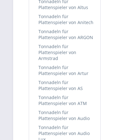
Tonnadeln für
Plattenspieler von Altus
Tonnadeln für
Plattenspieler von Anitech
Tonnadeln für
Plattenspieler von ARGON
Tonnadeln für
Plattenspieler von
Armstrad
Tonnadeln für
Plattenspieler von Artur
Tonnadeln für
Plattenspieler von AS
Tonnadeln für
Plattenspieler von ATM
Tonnadeln für
Plattenspieler von Audio
Tonnadeln für
Plattenspieler von Audio
Lux