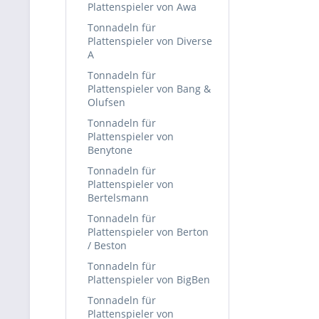
Plattenspieler von Awa
Tonnadeln für
Plattenspieler von Diverse
A
Tonnadeln für
Plattenspieler von Bang &
Olufsen
Tonnadeln für
Plattenspieler von
Benytone
Tonnadeln für
Plattenspieler von
Bertelsmann
Tonnadeln für
Plattenspieler von Berton
/ Beston
Tonnadeln für
Plattenspieler von BigBen
Tonnadeln für
Plattenspieler von