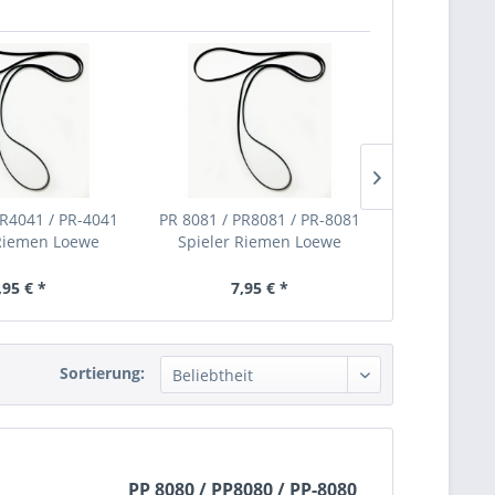
PR4041 / PR-4041
PR 8081 / PR8081 / PR-8081
RA 1010 / RA
 Riemen Loewe
Spieler Riemen Loewe
Spieler R
,95 € *
7,95 € *
11,
Sortierung:
PP 8080 / PP8080 / PP-8080