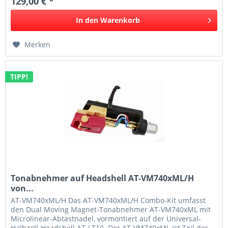
129,00 € *
In den
Warenkorb
Merken
TIPP!
Tonabnehmer auf Headshell AT-VM740xML/H
von...
AT-VM740xML/H Das AT-VM740xML/H Combo-Kit umfasst
den Dual Moving Magnet-Tonabnehmer AT-VM740xML mit
Microlinear-Abtastnadel, vormontiert auf der Universal-
Halbzoll-Headshell AT-LT10. Der AT-VM740xML ist Teil der