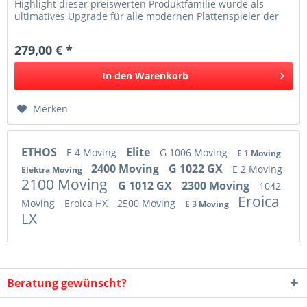
Highlight dieser preiswerten Produktfamilie wurde als
ultimatives Upgrade für alle modernen Plattenspieler der
Einsteiger- und...
279,00 € *
In den
Warenkorb
Merken
ETHOS
Elite
E 4 Moving
G 1006 Moving
E 1 Moving
2400 Moving
G 1022 GX
E 2 Moving
Elektra Moving
2100 Moving
G 1012 GX
2300 Moving
1042
Eroica
Moving
Eroica HX
2500 Moving
E 3 Moving
LX
Beratung gewünscht?