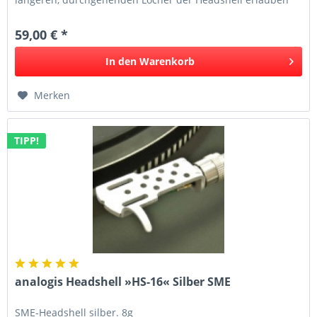
eine besonders...
59,00 € *
In den
Warenkorb
Merken
TIPP!
analogis Headshell »HS-16« Silber SME
SME-Headshell silber. 8g