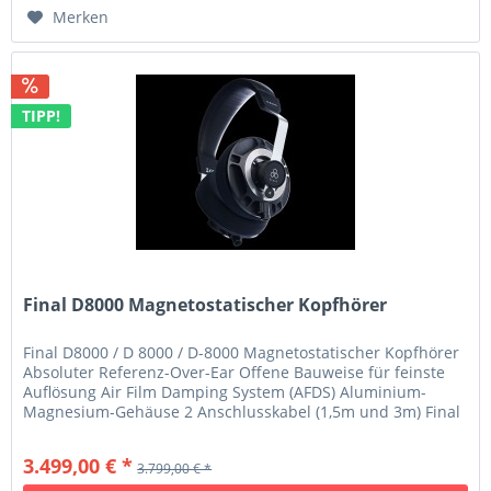
Merken
TIPP!
Final D8000 Magnetostatischer Kopfhörer
Final D8000 / D 8000 / D-8000 Magnetostatischer Kopfhörer
Absoluter Referenz-Over-Ear Offene Bauweise für feinste
Auflösung Air Film Damping System (AFDS) Aluminium-
Magnesium-Gehäuse 2 Anschlusskabel (1,5m und 3m) Final
D8000 und Final...
3.499,00 € *
3.799,00 € *