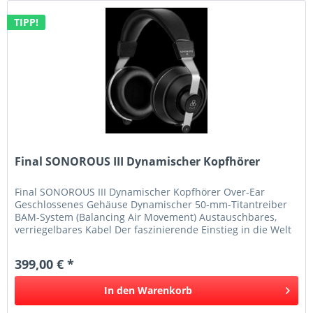
TIPP!
Final SONOROUS III Dynamischer Kopfhörer
Final SONOROUS III Dynamischer Kopfhörer Over-Ear
Geschlossenes Gehäuse Dynamischer 50-mm-Titantreiber
BAM-System (Balancing Air Movement) Austauschbares,
verriegelbares Kabel Der faszinierende Einstieg in die Welt
der Final-Kopfhörer...
399,00 € *
In den
Warenkorb