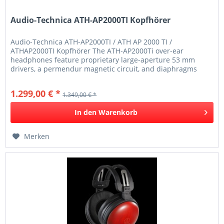
Audio-Technica ATH-AP2000TI Kopfhörer
Audio-Technica ATH-AP2000TI / ATH AP 2000 TI /
ATHAP2000TI Kopfhörer The ATH-AP2000Ti over-ear
headphones feature proprietary large-aperture 53 mm
drivers, a permendur magnetic circuit, and diaphragms
with a diamond-like carbon (DLC)...
1.299,00 € *
1.349,00 € *
In den
Warenkorb
Merken