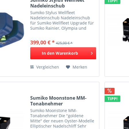
TIPP!
Nadeleinschub
Sumiko Stylus Wellfleet
Nadeleinschub Nadeleinschub
für Sumiko Wellfleet Upgrade für
Sumiko Rainier, Olympia und
Moonstone Nadelnachgiebigkeit,
lateral: 12μm Abtastdiamant:
399,00 € *
425,00 € *
Elliptisch (r/R 8x18μm)
Nadeleinschub für das Sumiko
In den
Warenkorb
Wellfleet...
Vergleichen
Merken
Sumiko Moonstone MM-
TIPP!
Tonabnehmer
Sumiko Moonstone MM-
Tonabnehmer Die "goldene
Mitte" der neuen Oyster-Modelle
Elliptischer Nadelschliff Sehr