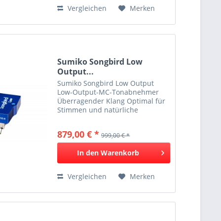
Vergleichen
Merken
Sumiko Songbird Low
Output...
Sumiko Songbird Low Output
Low-Output-MC-Tonabnehmer
Überragender Klang Optimal für
Stimmen und natürliche
Instrumente Sehr gute
Abtastfähigkeit
879,00 € *
999,00 € *
Resonanzoptimiertes Gehäuse
Der singende Tonabnehmer Das
In den
Warenkorb
Sumiko Songbird eignet sich...
Vergleichen
Merken