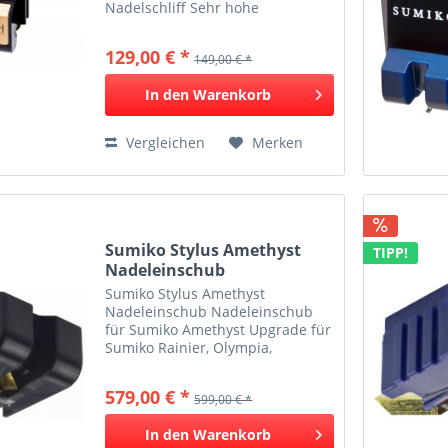
Nadelschliff Sehr hohe
Abtastfähigkeit Dynamischer
Klang & sehr gute Abbildung
129,00 € *
149,00 € *
Schwarze Perle für schwarzes
Gold An der Spitze der
In den
Warenkorb
klassischen...
Vergleichen
Merken
Sumiko Stylus Amethyst
TIPP!
Nadeleinschub
Sumiko Stylus Amethyst
Nadeleinschub Nadeleinschub
für Sumiko Amethyst Upgrade für
Sumiko Rainier, Olympia,
Moonstone, Wellfleet
Abtastdiamant: Line-Contact,
579,00 € *
599,00 € *
nackt (r/R 5 x 20μm)
Nadelnachgiebigkeit, lateral:
In den
Warenkorb
12μm Nadeleinschub für das...