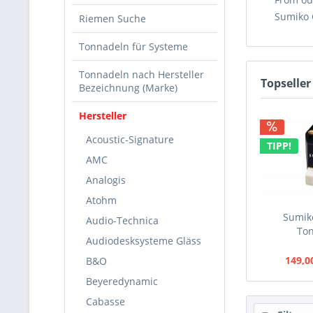
Sumiko C
Riemen Suche
Tonnadeln für Systeme
Tonnadeln nach Hersteller
Topseller
Bezeichnung (Marke)
Hersteller
Acoustic-Signature
TIPP!
AMC
Analogis
Atohm
Sumik
Audio-Technica
To
Audiodesksysteme Gläss
149,0
B&O
Beyeredynamic
Cabasse