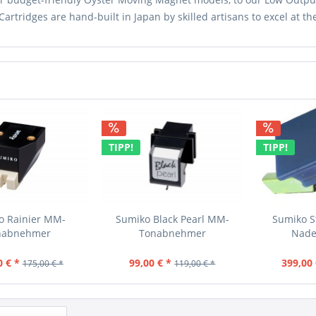
artridges are hand-built in Japan by skilled artisans to excel at t
TIPP!
TIPP!
o Rainier MM-
Sumiko Black Pearl MM-
Sumiko St
nabnehmer
Tonabnehmer
Nade
0 € *
99,00 € *
399,00 
175,00 € *
119,00 € *