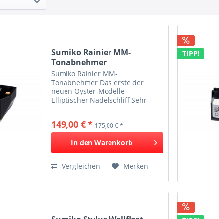
Sumiko Rainier MM-
TIPP!
Tonabnehmer
Sumiko Rainier MM-
Tonabnehmer Das erste der
neuen Oyster-Modelle
Elliptischer Nadelschliff Sehr
hohe Abtastfähigkeit Klarer Klang
& sehr gute Auflösung Fürstlicher
149,00 € *
175,00 € *
Musikgenuss Das Rainier ist das
erste der neuen Oyster-Modelle
In den
Warenkorb
und legt...
Vergleichen
Merken
Sumiko Stylus Wellfleet