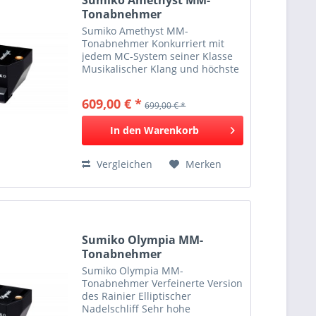
Tonabnehmer
Sumiko Amethyst MM-
Tonabnehmer Konkurriert mit
jedem MC-System seiner Klasse
Musikalischer Klang und höchste
Auflösung Line-Contact-Schliff mit
nacktem Diamant Extrem hohe
609,00 € *
699,00 € *
Abtastfähigkeit Der Edelstein
unter den MMs Im...
In den
Warenkorb
Vergleichen
Merken
Sumiko Olympia MM-
Tonabnehmer
Sumiko Olympia MM-
Tonabnehmer Verfeinerte Version
des Rainier Elliptischer
Nadelschliff Sehr hohe