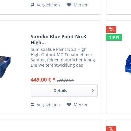
Vergleichen
Merken
Sumiko Blue Point No.3
TIPP!
High...
Sumiko Blue Point No.3 High
High-Output-MC-Tonabnehmer
Sanfter, feiner, natürlicher Klang
Die Weiterentwicklung des
legendären Designs Sehr gute
Abtastfähigkeit
449,00 € *
599,00 € *
Resonanzoptimiertes Gehäuse
Das Oyster-MC für MM-Phono-
Details
Verstärker Zusammen...
Vergleichen
Merken