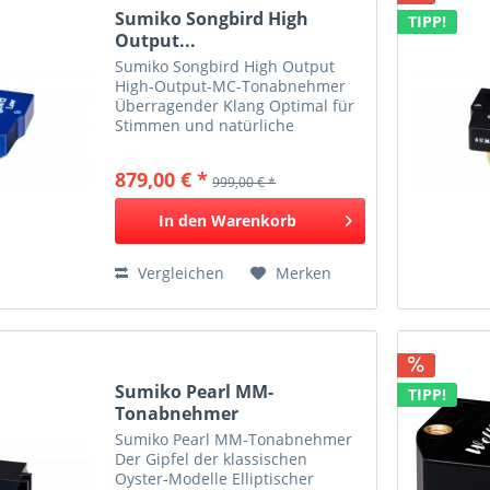
Sumiko Songbird High
TIPP!
Output...
Sumiko Songbird High Output
High-Output-MC-Tonabnehmer
Überragender Klang Optimal für
Stimmen und natürliche
Instrumente Sehr gute
Abtastfähigkeit
879,00 € *
999,00 € *
Resonanzoptimiertes Gehäuse
Der singende Tonabnehmer Das
In den
Warenkorb
Sumiko Songbird eignet sich...
Vergleichen
Merken
Sumiko Pearl MM-
TIPP!
Tonabnehmer
Sumiko Pearl MM-Tonabnehmer
Der Gipfel der klassischen
Oyster-Modelle Elliptischer