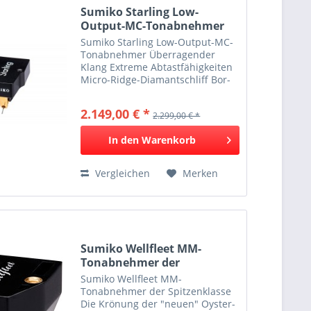
Sumiko Starling Low-
Output-MC-Tonabnehmer
Sumiko Starling Low-Output-MC-
Tonabnehmer Überragender
Klang Extreme Abtastfähigkeiten
Micro-Ridge-Diamantschliff Bor-
Nadelträger Resonanzoptimiertes
Gehäuse Der Star des Sumiko-
2.149,00 € *
2.299,00 € *
Ensembles Wenn ein Bild mehr
als tausend Worte sagt, wirft...
In den
Warenkorb
Vergleichen
Merken
Sumiko Wellfleet MM-
Tonabnehmer der
Spitzenklasse
Sumiko Wellfleet MM-
Tonabnehmer der Spitzenklasse
Die Krönung der "neuen" Oyster-