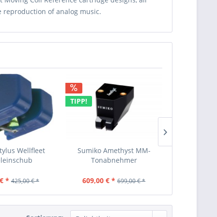
he reproduction of analog music.
TIPP!
TIPP!
ylus Wellfleet
Sumiko Amethyst MM-
Sumiko Mo
leinschub
Tonabnehmer
Tona
€ *
609,00 € *
269,00 €
425,00 € *
699,00 € *