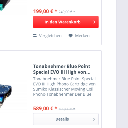
Abtastfähigkeit Feiner Klang &
besonders gute Auflösung
199,00 € *
249,00 € *
Göttlich inspiriert Der Olympia
baut auf dem Rainier auf und
In den
Warenkorb
verfügt über eine...
Vergleichen
Merken
Tonabnehmer Blue Point
Special EVO III High von...
Tonabnehmer Blue Point Special
EVO III High Phono Cartridge von
Sumiko Klassischer Moving Coil
Phono-Tonabnehmer Der Blue
Point Special EVO III liefert ein
weitläufiges Klangbild voller
589,00 € *
599,00 € *
Subtilität und ist auf der Mission,
musikalische...
Details