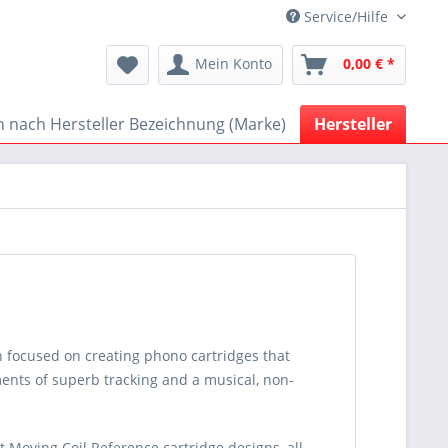
Service/Hilfe
Mein Konto
0,00 € *
 nach Hersteller Bezeichnung (Marke)
Hersteller
n focused on creating phono cartridges that
ments of superb tracking and a musical, non-
Moving Coil Reference cartridge designs, all