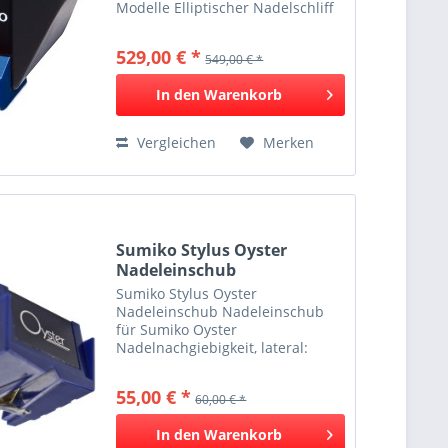
Modelle Elliptischer Nadelschliff
mit nacktem Diamant Sehr hohe
Abtastfähigkeit Extrem sauberer
529,00 € *
549,00 € *
und detailreicher Klang Nackt ist
besser Das Wellfleet ist...
In den
Warenkorb
Vergleichen
Merken
Sumiko Stylus Oyster
Nadeleinschub
Sumiko Stylus Oyster
Nadeleinschub Nadeleinschub
für Sumiko Oyster
Nadelnachgiebigkeit, lateral:
12μm Abtastdiamant: Sphärisch
(R 18μm) Nadeleinschub für das
55,00 € *
60,00 € *
Sumiko Oyster Dynamische
Nadelnachgiebigkeit, lateral:
In den
Warenkorb
12μm* Abtastdiamant:...