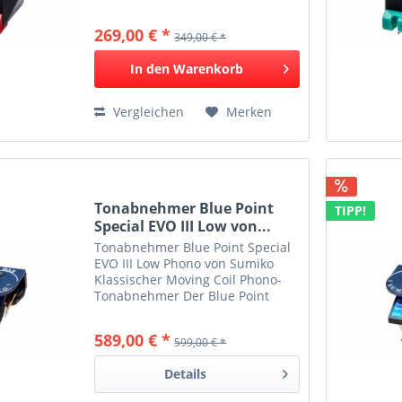
hohe Abtastfähigkeit Extrem
sauberer Klang Von Sonne und
269,00 € *
349,00 € *
Mond ... Das Moonstone
beeindruckt auf ganzer Linie.
In den
Warenkorb
Durch eine weitere...
Vergleichen
Merken
Tonabnehmer Blue Point
TIPP!
Special EVO III Low von...
Tonabnehmer Blue Point Special
EVO III Low Phono von Sumiko
Klassischer Moving Coil Phono-
Tonabnehmer Der Blue Point
Special EVO III liefert ein
weitläufiges Klangbild voller
589,00 € *
599,00 € *
Subtilität und ist auf der Mission,
musikalische Informationen...
Details