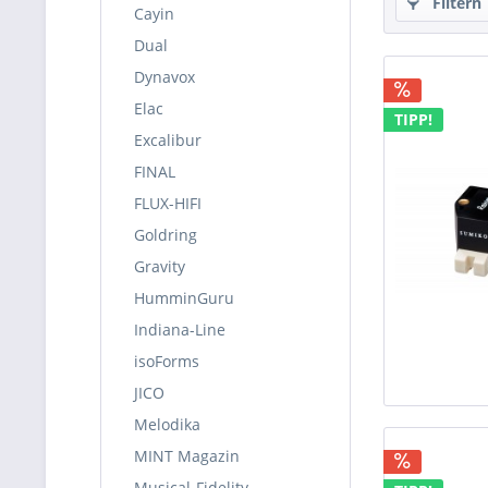
Filtern
Cayin
Dual
Dynavox
Elac
TIPP!
Excalibur
FINAL
FLUX-HIFI
Goldring
Gravity
HumminGuru
Indiana-Line
isoForms
JICO
Melodika
MINT Magazin
Musical-Fidelity