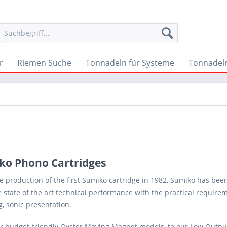
r
Riemen Suche
Tonnadeln für Systeme
Tonnadeln
ko Phono Cartridges
e production of the first Sumiko cartridge in 1982, Sumiko has bee
state of the art technical performance with the practical require
g, sonic presentation.
r budget-friendly Oyster Moving Magnet models, to our Low Output 