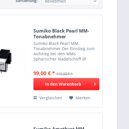
Sortierung:
Sumiko Black Pearl MM-
Tonabnehmer
Sumiko Black Pearl MM-
Tonabnehmer Der Einstieg zum
Aufstieg bei den MMs
Sphärischer Nadelschliff (R
18μm) Sehr hohe Abtastfähigkeit
Musikalischer Klang und gute
99,00 € *
119,00 € *
Abbildung Schwarze Perle für
schwarzes Gold Das Black Pearl
In den
Warenkorb
hat den sanften...
Vergleichen
Merken
Sumiko Amethyst MM-