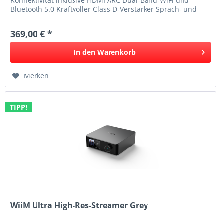
Konnektivität inklusive HDMI ARC Dual-Band-WiFi und
Bluetooth 5.0 Kraftvoller Class-D-Verstärker Sprach- und
App-Bedienung...
369,00 € *
In den
Warenkorb
Merken
TIPP!
WiiM Ultra High-Res-Streamer Grey