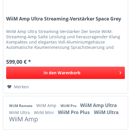
WiiM Amp Ultra Streaming-Verstärker Space Grey
WiiM Amp Ultra Streaming-Verstärker Der beste WiiM-
Streaming-Amp Satte Leistung und herausragender Klang
Kompaktes und elegantes Voll-Aluminiumgehäuse
Automatische Raumeinmessung Sprachsteuerung und
Multiroom-fähig Farbe Space Grey WiiM...
599,00 € *
In den
Warenkorb
Merken
WiiM Amp Ultra
WiiM Amp
WiiM Remote
WiiM Pro
WiiM Pro Plus
WiiM Ultra
WiiM Ultra
WiiM Mini
WiiM Amp