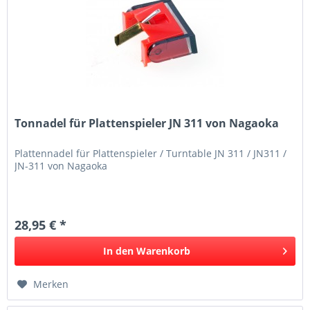
Tonnadel für Plattenspieler JN 311 von Nagaoka
Plattennadel für Plattenspieler / Turntable JN 311 / JN311 /
JN-311 von Nagaoka
28,95 € *
In den
Warenkorb
Merken