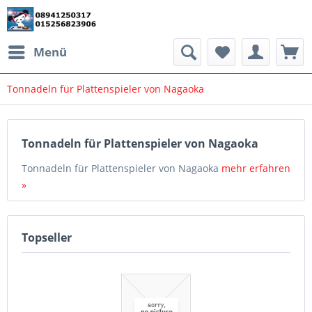
Menü
Tonnadeln für Plattenspieler von Nagaoka
Tonnadeln für Plattenspieler von Nagaoka
Tonnadeln für Plattenspieler von Nagaoka
mehr erfahren
»
Topseller