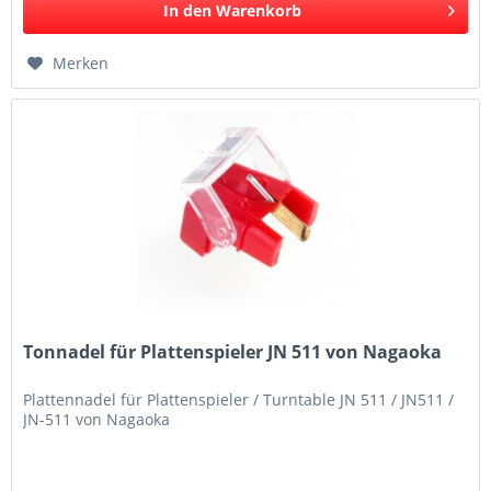
In den
Warenkorb
Merken
Tonnadel für Plattenspieler JN 511 von Nagaoka
Plattennadel für Plattenspieler / Turntable JN 511 / JN511 /
JN-511 von Nagaoka