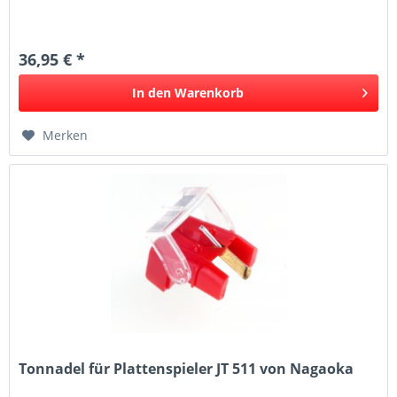
36,95 € *
In den
Warenkorb
Merken
Tonnadel für Plattenspieler JT 511 von Nagaoka