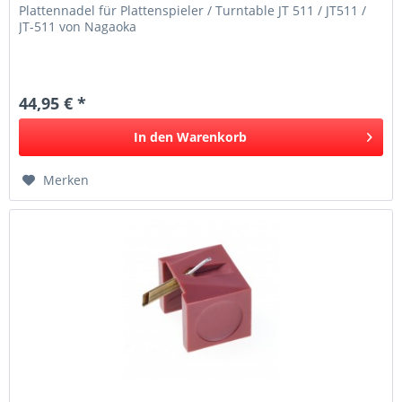
Plattennadel für Plattenspieler / Turntable JT 511 / JT511 /
JT-511 von Nagaoka
44,95 € *
In den
Warenkorb
Merken