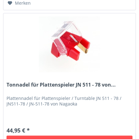
Merken
Tonnadel für Plattenspieler JN 511 - 78 von...
Plattennadel für Plattenspieler / Turntable JN 511 - 78 /
JN511-78 / JN-511-78 von Nagaoka
44,95 € *