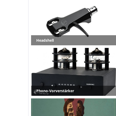
Headshell
Phono-Vorverstärker