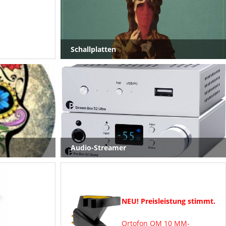
Schallplatten
Audio-Streamer
NEU! Preisleistung stimmt.
Ortofon OM 10 MM-