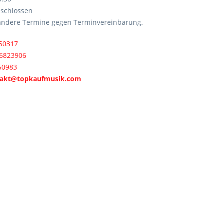
geschlossen
andere Termine gegen Terminvereinbarung.
50317
6823906
50983
akt@topkaufmusik.com