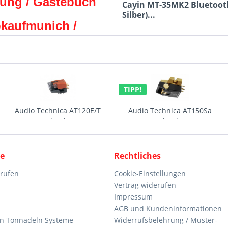
ung / Gästebuch
Cayin MT-35MK2 Bluetoot
Silber)...
kaufmunich /
1.579,00 € *
opkaufmusik
1.698,00 € *
 Eintrag August 2022
TIPP!
Audio Technica AT150Sa
AUDIO TECHNICA AT-2005
Tonabnehmer
MAGNETSYSTEM
417,00 € *
29,95 € *
ce
Rechtliches
rrufen
Cookie-Einstellungen
Vertrag widerufen
Impressum
AGB und Kundeninformationen
den Tonnadeln Systeme
Widerrufsbelehrung / Muster-