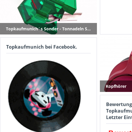
Topkaufmunich´s Sonder - Tonnadeln Schellack, Hyperelliptisch und Shibata
Topkaufmunich bei Facebook.
Kopfhörer
Bewertung
Topkaufmu
Letzter Ei