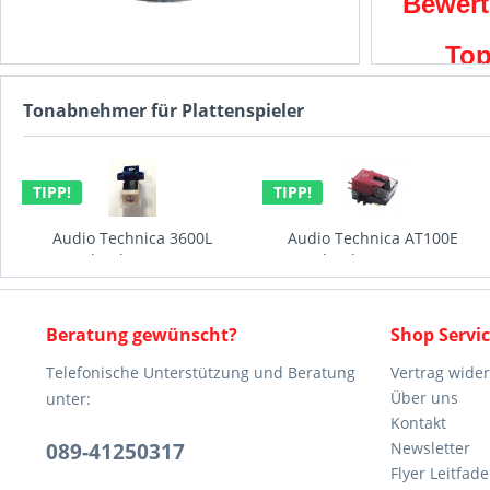
Bewert
Top
T
Tonabnehmer für Plattenspieler
Letzter
TIPP!
Audio Technica AT100E
Audio Technica AT120E/T
Tonabnehmer MM type
Tonabnehmer
87,00 € *
149,90 € *
Beratung gewünscht?
Shop Servi
Telefonische Unterstützung und Beratung
Vertrag wide
Über uns
unter:
Kontakt
089-41250317
Newsletter
Flyer Leitfa