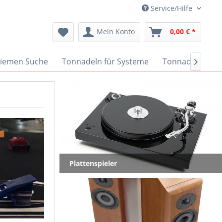
Service/Hilfe
Mein Konto
0,00 € *
iemen Suche
Tonnadeln für Systeme
Tonnadeln nach

Plattenspieler