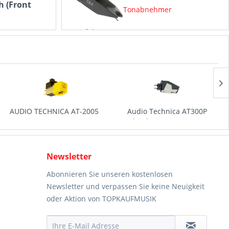
h (Front
Tonabnehmer
Ausführung: TOPKAUFMUNICH
Tonnadel-Bezeichnung: Nadel10
Material: Diamant, nackt
Schliff: elliptisch
Empf. Auflagekraft: 1,25g - 1,75g
Aus neuer Fertigung
Audio Technica AT300P
Audio Technica AT311EP
Tonabnehmer System P & U...
Tonabnehmer System P & U...
38,95 € *
39,00 € *
Newsletter
Abonnieren Sie unseren kostenlosen
Newsletter und verpassen Sie keine Neuigkeit
oder Aktion von TOPKAUFMUSIK