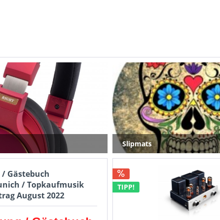
Slipmats
 / Gästebuch
nich / Topkaufmusik
TIPP!
ntrag August 2022