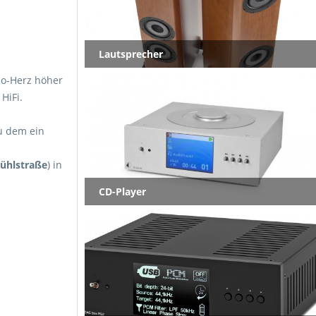
Lautsprecher
io-Herz höher
 HiFi.
u dem ein
mühlstraße
) in
CD-Player