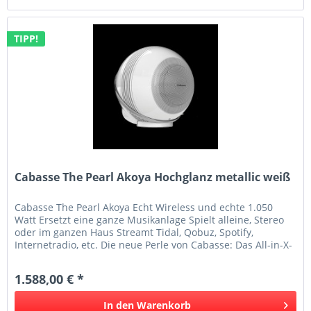
TIPP!
Cabasse The Pearl Akoya Hochglanz metallic weiß
Cabasse The Pearl Akoya Echt Wireless und echte 1.050
Watt Ersetzt eine ganze Musikanlage Spielt alleine, Stereo
oder im ganzen Haus Streamt Tidal, Qobuz, Spotify,
Internetradio, etc. Die neue Perle von Cabasse: Das All-in-X-
Soundsystem...
1.588,00 € *
In den
Warenkorb