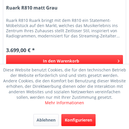
Ruark R810 matt Grau
Ruark R810 Ruark bringt mit dem R810 ein Statement-
Möbelstück auf den Markt, welches das Musikerlebnis ins
Zentrum Ihres Zuhauses stellt Zeitloser Stil, inspiriert von
Radiogrammen, modernisiert für das Streaming-Zeitalter...
3.699,00 € *
In den
Warenkorb
Diese Website benutzt Cookies, die für den technischen Betrieb
Merken
der Website erforderlich sind und stets gesetzt werden.
Andere Cookies, die den Komfort bei Benutzung dieser Website
erhöhen, der Direktwerbung dienen oder die Interaktion mit
Ruark Audio
anderen Websites und sozialen Netzwerken vereinfachen
Ruark
Ruark Audio R2
Stream Box DS2
sollen, werden nur mit Ihrer Zustimmung gesetzt.
Cabasse The
Ruark High
Audio R1S
Ruark
Mehr Informationen
Cabasse The
Ruark Audio
Ruark R810 matt
R2
Stream Box DS2
Ruark
Pro-Ject
Pro-Ject Tuner
Ablehnen
Konfigurieren
Stream Box DS2
Tuner
Pro-Ject Tuner
Ruark
Stream Box DS2
Pro-Ject Tuner
Ruark Table Top