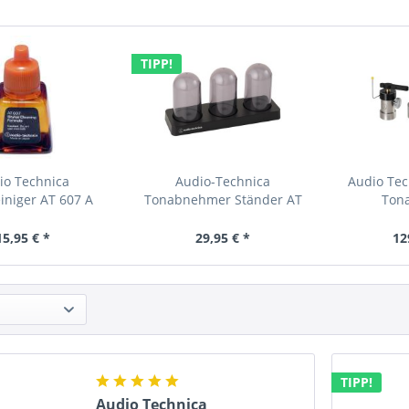
TIPP!
io Technica
Audio-Technica
Audio Te
iniger AT 607 A
Tonabnehmer Ständer AT
Ton
Stylus...
6003 R...
15,95 € *
29,95 € *
12
TIPP!
Audio Technica