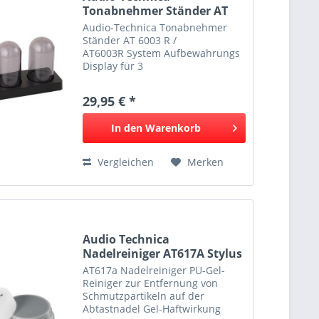
Tonabnehmer Ständer AT
6003 R...
Audio-Technica Tonabnehmer
Ständer AT 6003 R /
AT6003R System Aufbewahrungs
Display für 3
Tonabnehmersysteme
Tonabnehmersystem Case - 3
29,95 € *
Tonabnehmersysteme mit
Headshell können hier gelagert
In den
Warenkorb
werden. - Kompatibel für
Headshells für...
Vergleichen
Merken
Audio Technica
Nadelreiniger AT617A Stylus
Cleaner
AT617a Nadelreiniger PU-Gel-
Reiniger zur Entfernung von
Schmutzpartikeln auf der
Abtastnadel Gel-Haftwirkung