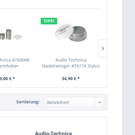
TIPP!
chnica AT6006R
Audio Technica
Tonabnehm
armheber
Nadelreiniger AT617A Stylus
Verbindung
Cleaner
9,00 € *
34,90 € *
34,
Sortierung:
Audio-Technica