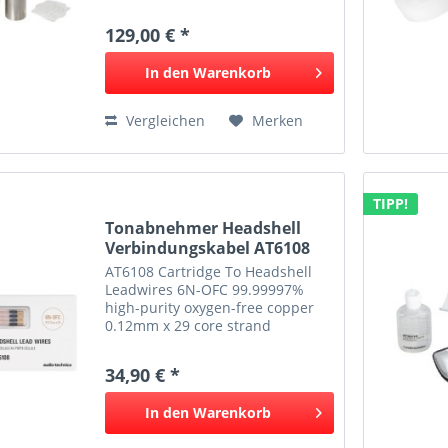
bar Compatible on diffferent
tonearm heights Including
129,00 € *
different spacer to adjust the
height AT6006R...
In den
Warenkorb
Vergleichen
Merken
TIPP!
Tonabnehmer Headshell
Verbindungskabel AT6108
AT6108 Cartridge To Headshell
Leadwires 6N-OFC 99.99997%
high-purity oxygen-free copper
0.12mm x 29 core strand
construction Damping material
used in wire sheath (titanium
34,90 € *
compounded sheath) Gold plated
terminals
In den
Warenkorb