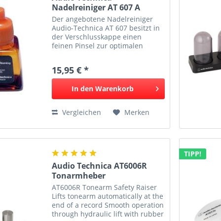
Nadelreiniger AT 607 A
Stylus...
Der angebotene Nadelreiniger
Audio-Technica AT 607 besitzt in
der Verschlusskappe einen
feinen Pinsel zur optimalen
Anwendung. Die
Reinigungsflüssigkeit ist
15,95 € *
hochergiebig und beseitigt
störende Rückstände auf der
In den
Warenkorb
Abtastnadel. Eine...
Vergleichen
Merken
TIPP!
Audio Technica AT6006R
Tonarmheber
AT6006R Tonearm Safety Raiser
Lifts tonearm automatically at the
end of a record Smooth operation
through hydraulic lift with rubber