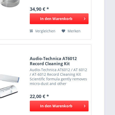
bleibt jahrelang erhalten
Oberfläche abwaschbar für
34,90 € *
wiederholten Einsatz
In den
Warenkorb
Vergleichen
Merken
Audio-Technica AT6012
Record Cleaning Kit
Audio-Technica AT6012 / AT 6012
/ AT-6012 Record Cleaning Kit
Scientific formula gently removes
micro-dust and other
contaminants, dissolves
fingerprints, and eliminates static
22,00 € *
electricity from your vinyl
records. Velvet brush pad...
In den
Warenkorb