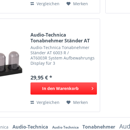
Vergleichen
Merken
Audio-Technica
Tonabnehmer Ständer AT
6003 R...
Audio-Technica Tonabnehmer
Ständer AT 6003 R /
AT6003R System Aufbewahrungs
Display für 3
Tonabnehmersysteme
Tonabnehmersystem Case - 3
29,95 € *
Tonabnehmersysteme mit
Headshell können hier gelagert
In den
Warenkorb
werden. - Kompatibel für
Headshells für...
Vergleichen
Merken
Aud
Audio-Technica
Tonabnehmer
hnica
Audio Technica