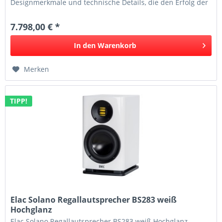
Designmerkmale und technische Details, die den Erfolg der
S 507 und S...
7.798,00 € *
In den
Warenkorb
Merken
TIPP!
Elac Solano Regallautsprecher BS283 weiß
Hochglanz
Elac Solano Regallautsprecher BS283 weiß Hochglanz