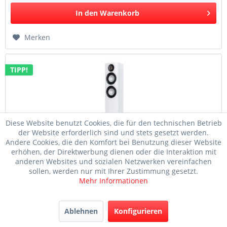
In den
Warenkorb
Merken
TIPP!
Diese Website benutzt Cookies, die für den technischen Betrieb
der Website erforderlich sind und stets gesetzt werden.
Andere Cookies, die den Komfort bei Benutzung dieser Website
erhöhen, der Direktwerbung dienen oder die Interaktion mit
anderen Websites und sozialen Netzwerken vereinfachen
Elac Carina Standlautsprecher FS 247.4 weiß
sollen, werden nur mit Ihrer Zustimmung gesetzt.
Mehr Informationen
Elac Carina Standlautsprecher FS 247.4 weiß Carina
Standlautsprecher FS 247.4 Carina Standlautsprecher
Entwickelt, um in die Fußstapfen der vielfach
Ablehnen
Konfigurieren
ausgezeichneten Serie 240 zu treten Tradition und