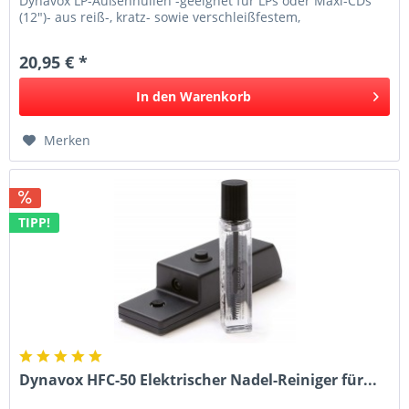
Dynavox LP-Außenhüllen -geeignet für LPs oder Maxi-CDs
(12")- aus reiß-, kratz- sowie verschleißfestem,
antistatischen...
20,95 € *
In den
Warenkorb
Merken
TIPP!
Dynavox HFC-50 Elektrischer Nadel-Reiniger für...