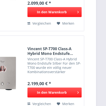
2.099,00 € *
Einzug in die Eingangsstufe und
verleihen dem Tonsignal...
In den
Warenkorb
Vergleichen
Merken
Vincent SP-T700 Class-A
Hybrid Mono Endstufe...
Vincent SP-T700 Class-A Hybrid
Mono Endstufe Silber Für den SP-
T700 wurde ein völlig neuer
Kombinationsverstärker
entwickelt, der die jeweiligen
Vorteile von Röhren und
2.199,00 € *
Transistoren in neuartiger Weise
nutzt und zu einem
In den
Warenkorb
harmonischen...
Vergleichen
Merken