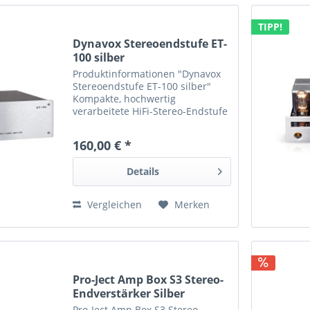
TIPP!
Dynavox Stereoendstufe ET-
100 silber
Produktinformationen "Dynavox
Stereoendstufe ET-100 silber"
Kompakte, hochwertig
verarbeitete HiFi-Stereo-Endstufe
mit großer Leistung. Technische
Ausstattung: 1 x Line RCA Stereo,
160,00 € *
massive Lautsprecherklemmen,
5mm starke Frontblende aus...
Details
Vergleichen
Merken
Pro-Ject Amp Box S3 Stereo-
Endverstärker Silber
Pro-Ject Amp Box S3 Stereo-