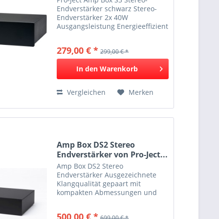
Endverstärker schwarz Stereo-
Endverstärker 2x 40W
Ausgangsleistung Energieeffizient
Kompakt und kraftvoll Bi-Phasen
PWM-Digital-Verstärker Gehäuse
279,00 € *
299,00 € *
aus gebürstetem Aluminium Viel
Kraft auf minimalem Raum Die...
In den
Warenkorb
Vergleichen
Merken
Amp Box DS2 Stereo
Endverstärker von Pro-Ject...
Amp Box DS2 Stereo
Endverstärker Ausgezeichnete
Klangqualität gepaart mit
kompakten Abmessungen und
hoher Energieeffizienz Das
Herzstück dieser audiophilen
500,00 € *
699,00 € *
Endstufe ist ein Class D Modul,