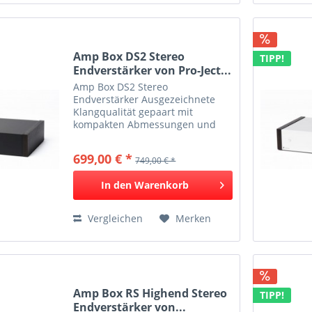
Amp Box DS2 Stereo
TIPP!
Endverstärker von Pro-Ject...
Amp Box DS2 Stereo
Endverstärker Ausgezeichnete
Klangqualität gepaart mit
kompakten Abmessungen und
hoher Energieeffizienz Das
Herzstück dieser audiophilen
699,00 € *
749,00 € *
Endstufe ist ein Class D Modul,
welches höchst effizient und
In den
Warenkorb
energiesparend...
Vergleichen
Merken
Amp Box RS Highend Stereo
TIPP!
Endverstärker von...