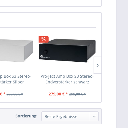
TIPP!
p Box S3 Stereo-
Pro-Ject Amp Box S3 Stereo-
Amp Box 
tärker Silber
Endverstärker schwarz
Endverstärker
€ *
279,00 € *
649,00 €
299,00 € *
299,00 € *
Sortierung: