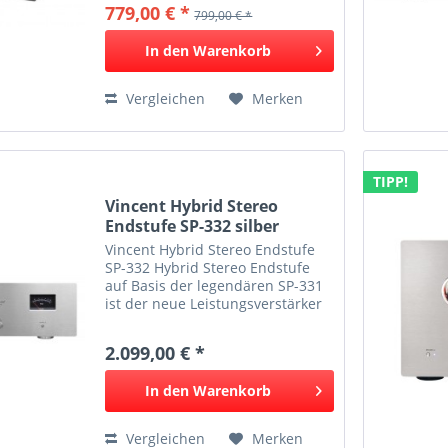
779,00 € *
799,00 € *
Highend-Endstufe aus: 1.
Aufwändiger Monoaufbau 2.
In den
Warenkorb
Hocheffiziente und...
Vergleichen
Merken
TIPP!
Vincent Hybrid Stereo
Endstufe SP-332 silber
Vincent Hybrid Stereo Endstufe
SP-332 Hybrid Stereo Endstufe
auf Basis der legendären SP-331
ist der neue Leistungsverstärker
SP-332 entstanden. Zwei
zusätzliche 6N16 Röhren hielten
2.099,00 € *
Einzug in die Eingangsstufe und
verleihen dem Tonsignal...
In den
Warenkorb
Vergleichen
Merken