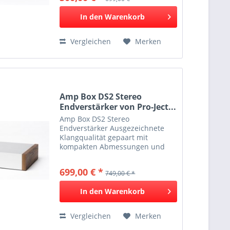
welches höchst effizient und
In den
Warenkorb
energiesparend...
Vergleichen
Merken
Amp Box DS2 Stereo
Endverstärker von Pro-Ject...
Amp Box DS2 Stereo
Endverstärker Ausgezeichnete
Klangqualität gepaart mit
kompakten Abmessungen und
hoher Energieeffizienz Das
Herzstück dieser audiophilen
699,00 € *
749,00 € *
Endstufe ist ein Class D Modul,
welches höchst effizient und
In den
Warenkorb
energiesparend...
Vergleichen
Merken