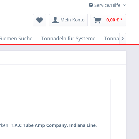
Service/Hilfe
Mein Konto
0,00 € *
Riemen Suche
Tonnadeln für Systeme
Tonnadeln nac

rken:
T.A.C Tube Amp Company, Indiana Line,