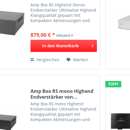
Amp Box RS Highend Stereo
Endverstärker Ultimative Highend
Klangqualität gepaart mit
kompakten Abmessungen und
hoher Energieeffizienz Vier
Besonderheiten zeichnen diese
879,00 € *
999,00 € *
Highend-Endstufe aus: 1.
Aufwändiger
In den
Warenkorb
Doppelmonoaufbau...
Vergleichen
Merken
TIPP!
Amp Box RS mono Highend
Endverstärker von...
Amp Box RS mono Highend
Endverstärker Ultimative Highend
Klangqualität gepaart mit
kompakten Abmessungen und
hoher Energieeffizienz Vier
Besonderheiten zeichnen diese