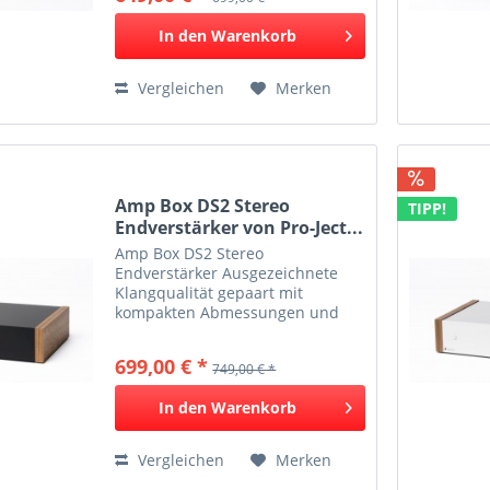
welches höchst effizient und
In den
Warenkorb
energiesparend...
Vergleichen
Merken
Amp Box DS2 Stereo
TIPP!
Endverstärker von Pro-Ject...
Amp Box DS2 Stereo
Endverstärker Ausgezeichnete
Klangqualität gepaart mit
kompakten Abmessungen und
hoher Energieeffizienz Das
Herzstück dieser audiophilen
699,00 € *
749,00 € *
Endstufe ist ein Class D Modul,
welches höchst effizient und
In den
Warenkorb
energiesparend...
Vergleichen
Merken