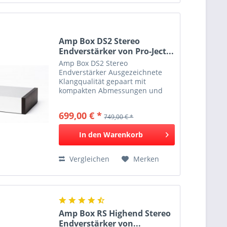
Amp Box DS2 Stereo
Endverstärker von Pro-Ject...
Amp Box DS2 Stereo
Endverstärker Ausgezeichnete
Klangqualität gepaart mit
kompakten Abmessungen und
hoher Energieeffizienz Das
Herzstück dieser audiophilen
699,00 € *
749,00 € *
Endstufe ist ein Class D Modul,
welches höchst effizient und
In den
Warenkorb
energiesparend...
Vergleichen
Merken
Amp Box RS Highend Stereo
Endverstärker von...