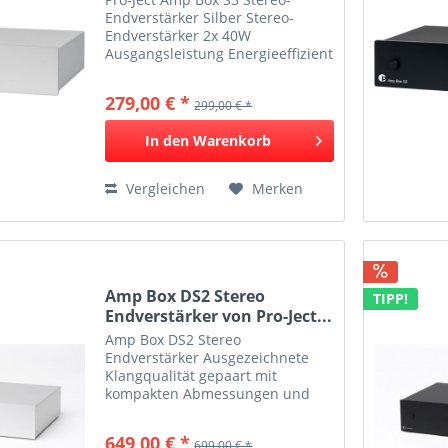
Endverstärker Silber Stereo-
Endverstärker 2x 40W
Ausgangsleistung Energieeffizient
Kompakt und kraftvoll Bi-Phasen
PWM-Digital-Verstärker Gehäuse
279,00 € *
299,00 € *
aus gebürstetem Aluminium Viel
Kraft auf minimalem Raum Die...
In den
Warenkorb
Vergleichen
Merken
Amp Box DS2 Stereo
TIPP!
Endverstärker von Pro-Ject...
Amp Box DS2 Stereo
Endverstärker Ausgezeichnete
Klangqualität gepaart mit
kompakten Abmessungen und
hoher Energieeffizienz Das
Herzstück dieser audiophilen
649,00 € *
699,00 € *
Endstufe ist ein Class D Modul,