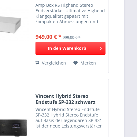
Amp Box RS Highend Stereo
Endverstärker Ultimative Highend
Klangqualität gepaart mit
kompakten Abmessungen und
hoher Energieeffizienz Vier
Besonderheiten zeichnen diese
949,00 € *
999,00 € *
Highend-Endstufe aus: 1.
Aufwändiger
In den
Warenkorb
Doppelmonoaufbau...
Vergleichen
Merken
Vincent Hybrid Stereo
Endstufe SP-332 schwarz
Vincent Hybrid Stereo Endstufe
SP-332 Hybrid Stereo Endstufe
auf Basis der legendären SP-331
ist der neue Leistungsverstärker
SP-332 entstanden. Zwei
zusätzliche 6N16 Röhren hielten