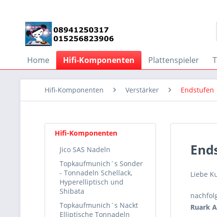
Home
Hifi-Komponenten
Plattenspieler
Hifi-Komponenten
Verstärker
Endstufen
Hifi-Komponenten
End
Jico SAS Nadeln
Topkaufmunich´s Sonder
- Tonnadeln Schellack,
Liebe K
Hyperelliptisch und
Shibata
nachfol
Topkaufmunich´s Nackt
Ruark A
Elliptische Tonnadeln