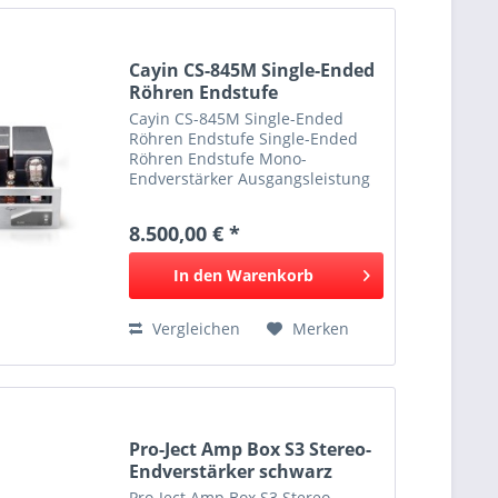
Cayin CS-845M Single-Ended
Röhren Endstufe
Cayin CS-845M Single-Ended
Röhren Endstufe Single-Ended
Röhren Endstufe Mono-
Endverstärker Ausgangsleistung
von 2x 28-Watt-Class-A Mit den
Mono-Blöcken CS-845M fährt
8.500,00 € *
Cayin zwei, auch im Design
perfekt auf den Vorverstärker
In den
Warenkorb
Cayin CS-6LA...
Vergleichen
Merken
Pro-Ject Amp Box S3 Stereo-
Endverstärker schwarz
Pro-Ject Amp Box S3 Stereo-