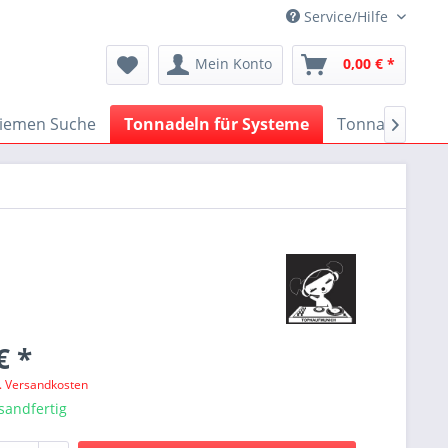
Service/Hilfe
Mein Konto
0,00 € *
iemen Suche
Tonnadeln für Systeme
Tonnadeln nac

€ *
l. Versandkosten
sandfertig