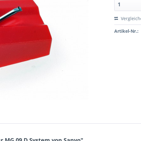
Vergleic
Artikel-Nr.:
r MG 09 D System von Sanyo"