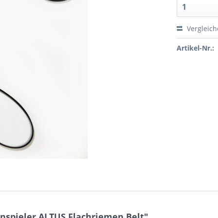
Vergleic
Artikel-Nr.:
nspieler ALTUS Flachriemen Belt"