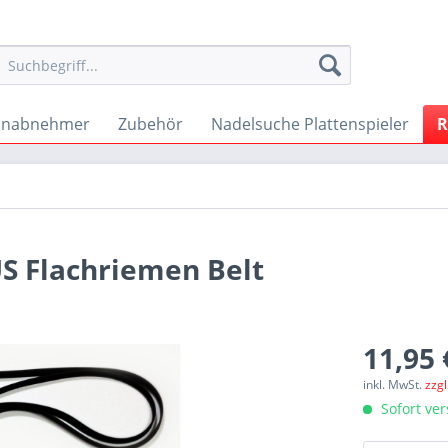
onabnehmer
Zubehör
Nadelsuche Plattenspieler
R
US Flachriemen Belt
11,95 
inkl. MwSt.
zzg
Sofort ver