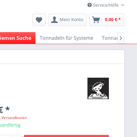
Service/Hilfe
Mein Konto
0,00 € *
iemen Suche
Tonnadeln für Systeme
Tonnadeln nach

€ *
l. Versandkosten
sandfertig