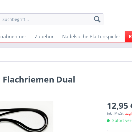
onabnehmer
Zubehör
Nadelsuche Plattenspieler
R
r Flachriemen Dual
12,95 
inkl. MwSt.
zzg
Sofort ver