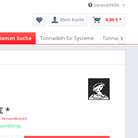
Service/Hilfe
Mein Konto
0,00 € *
iemen Suche
Tonnadeln für Systeme
Tonnadeln nach

€ *
l. Versandkosten
sandfertig