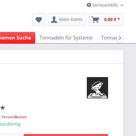
Service/Hilfe
Mein Konto
0,00 € *
iemen Suche
Tonnadeln für Systeme
Tonnadeln nach

 *
l. Versandkosten
sandfertig