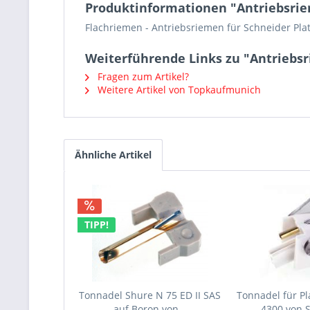
Produktinformationen "Antriebsriem
Flachriemen - Antriebsriemen für Schneider Pla
Weiterführende Links zu "Antriebsri
Fragen zum Artikel?
Weitere Artikel von Topkaufmunich
Ähnliche Artikel
TIPP!
Tonnadel Shure N 75 ED II SAS
Tonnadel für Pl
auf Boron von...
4300 von 