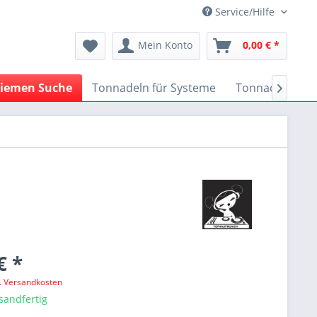
Service/Hilfe
Mein Konto
0,00 € *
iemen Suche
Tonnadeln für Systeme
Tonnadeln nach

€ *
l. Versandkosten
sandfertig