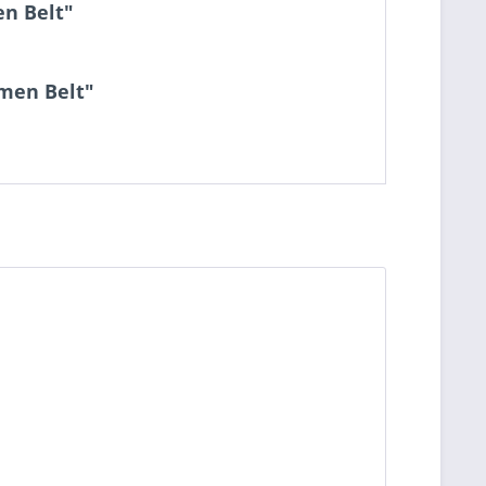
en Belt"
emen Belt"