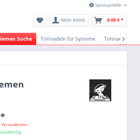
Service/Hilfe
Mein Konto
0,00 € *
iemen Suche
Tonnadeln für Systeme
Tonnadeln nach

riemen
 *
l. Versandkosten
sandfertig