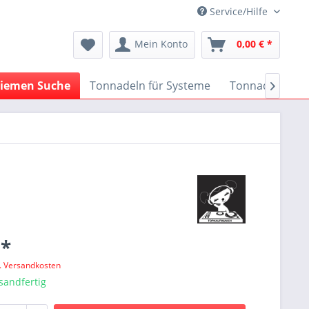
Service/Hilfe
Mein Konto
0,00 € *
iemen Suche
Tonnadeln für Systeme
Tonnadeln nach

 *
l. Versandkosten
sandfertig