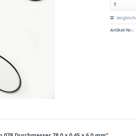
Vergleic
Artikel-Nr.:
 078 Durchmesser 78,0 x 0,45 x 6,0 mm"