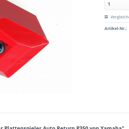
Vergleic
Artikel-Nr.:
r Plattenspieler Auto Return P350 von Yamaha"