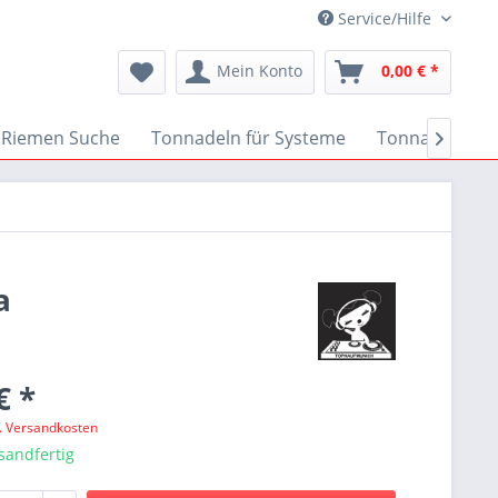
Service/Hilfe
Mein Konto
0,00 € *
Riemen Suche
Tonnadeln für Systeme
Tonnadeln nac

a
€ *
l. Versandkosten
sandfertig