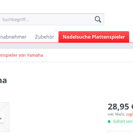
onabnehmer
Zubehör
Nadelsuche Plattenspieler
tenspieler von Yamaha
ha
28,95 
inkl. MwSt.
zzg
Sofort ver