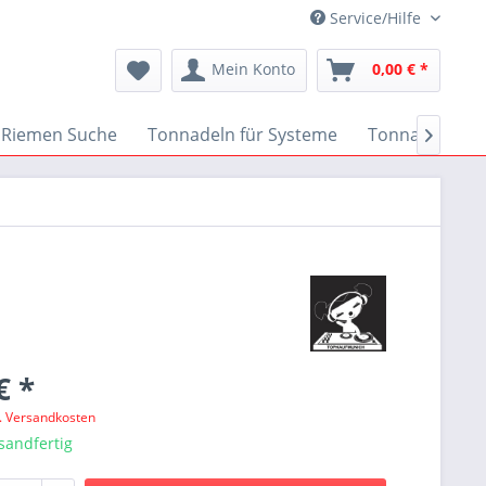
Service/Hilfe
Mein Konto
0,00 € *
Riemen Suche
Tonnadeln für Systeme
Tonnadeln nac

€ *
l. Versandkosten
sandfertig