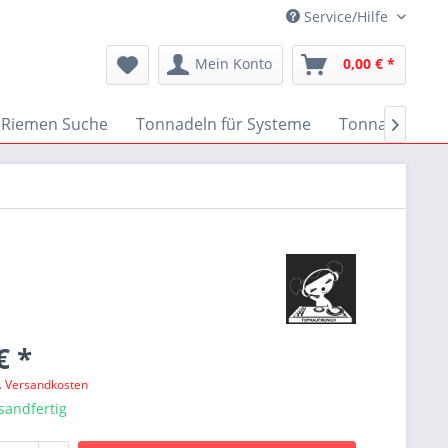
Service/Hilfe
Mein Konto
0,00 € *
Riemen Suche
Tonnadeln für Systeme
Tonnadeln nac

€ *
l. Versandkosten
sandfertig