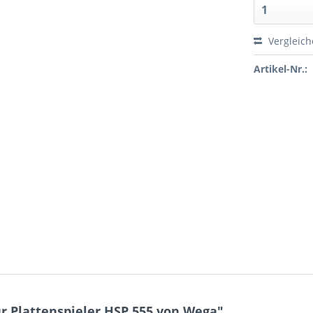
Vergleic
Artikel-Nr.:
r Plattenspieler HSP 555 von Wega"