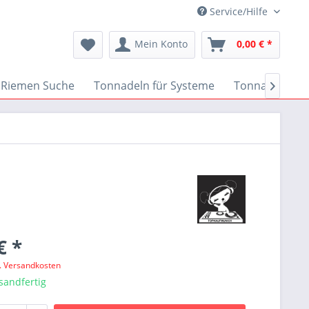
Service/Hilfe
Mein Konto
0,00 € *
Riemen Suche
Tonnadeln für Systeme
Tonnadeln nac

€ *
l. Versandkosten
sandfertig