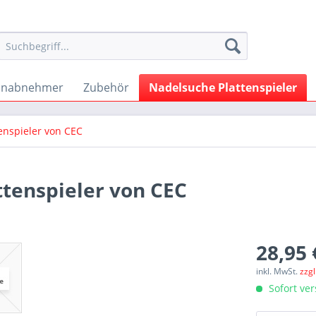
onabnehmer
Zubehör
Nadelsuche Plattenspieler
enspieler von CEC
ttenspieler von CEC
28,95 
inkl. MwSt.
zzg
Sofort ver