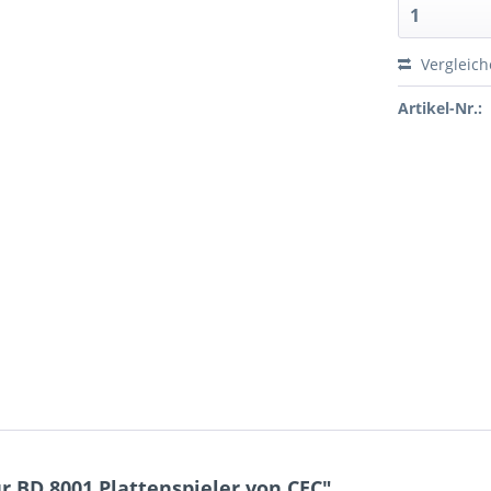
Vergleic
Artikel-Nr.:
 BD 8001 Plattenspieler von CEC"