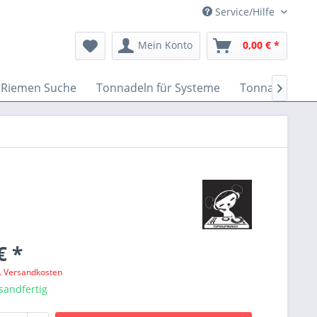
Service/Hilfe
Mein Konto
0,00 € *
Riemen Suche
Tonnadeln für Systeme
Tonnadeln nac

€ *
l. Versandkosten
sandfertig