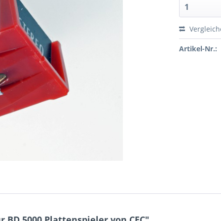
Vergleic
Artikel-Nr.:
 BD 5000 Plattenspieler von CEC"