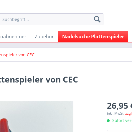
onabnehmer
Zubehör
Nadelsuche Plattenspieler
enspieler von CEC
ttenspieler von CEC
26,95 
inkl. MwSt.
zzg
Sofort ver