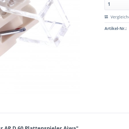
Vergleic
Artikel-Nr.:
 AP D 60 Plattenspieler Aiwa"