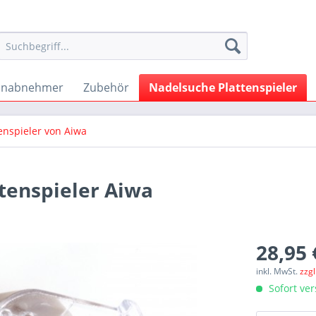
onabnehmer
Zubehör
Nadelsuche Plattenspieler
enspieler von Aiwa
ttenspieler Aiwa
28,95 
inkl. MwSt.
zzg
Sofort ver