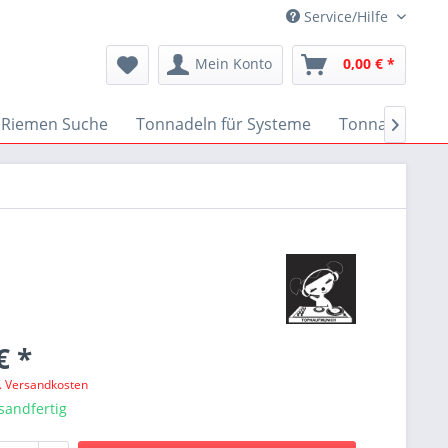
Service/Hilfe
Mein Konto
0,00 € *
Riemen Suche
Tonnadeln für Systeme
Tonnadeln nac

€ *
l. Versandkosten
sandfertig